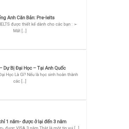
ếng Anh Căn Bản: Pre-Ielts
IELTS được thiết kế dành cho các bạn : ➢
Mất [...]
– Dự Bị Đại Học – Tại Anh Quốc
Đại Học Là Gì? Nếu là học sinh hoàn thành
các [...]
hỉ 1 năm- được ở lại đến 3 năm
- được VISA 3 năm Thật là một tin vui [...]