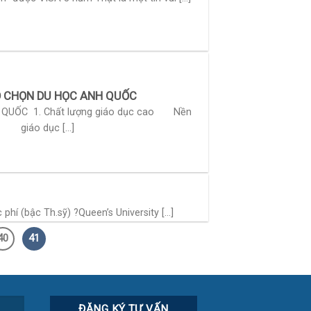
O CHỌN DU HỌC ANH QUỐC
 QUỐC 1. Chất lượng giáo dục cao Nền
giáo dục [...]
 (bậc Th.sỹ) ?Queen’s University [...]
40
41