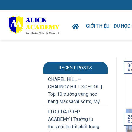
Skip
to
content
GIỚI THIỆU
DU HỌC
3
RECENT POSTS
Oc
CHAPEL HILL –
CHAUNCY HILL SCHOOL |
Top 10 trường trung học
bang Massachusetts, Mỹ
FLORIDA PREP
2
ACADEMY | Trường tư
Oc
thục nội trú tốt nhất trong