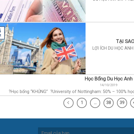
5
t
TẠI SA
LỢI ÍCH DU HỌC ANH
Học Bổng Du Học Anh
14/10/2019
?Học bổng “KHỦNG” ?University of Nottingham: 50% – 100% học phí
1
…
38
39