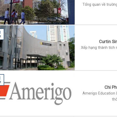
Tổng quan về trường 
3
t
Curtin S
Xếp hạng thành tích n
1
t
Chi P
Amerigo Education L
th