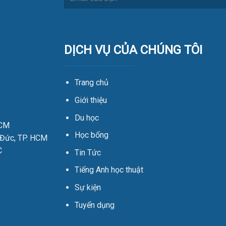
DỊCH VỤ CỦA CHÚNG TÔI
Trang chủ
Giới thiệu
Du học
HCM
Học bổng
 Đức, TP. HCM
C
Tin Tức
Tiếng Anh học thuật
Sự kiện
Tuyển dụng