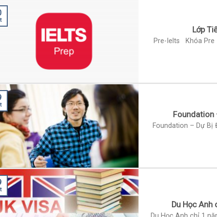
0
t
Lớp Ti
Pre-Ielts Khóa Pre 
9
t
Foundation 
Foundation – Dự Bị 
9
t
Du Học Anh c
Du Học Anh chỉ 1 năm