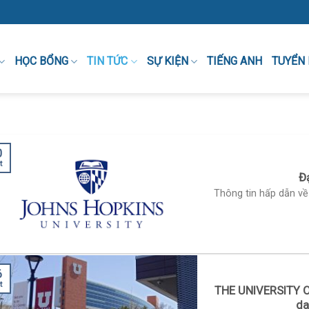
HỌC BỔNG
TIN TỨC
SỰ KIỆN
TIẾNG ANH
TUYỂN
0
t
Đ
Thông tin hấp dẫn về
6
t
THE UNIVERSITY O
da