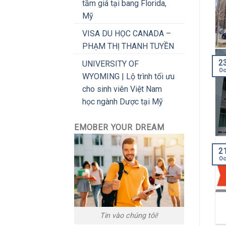
tầm giá tại bang Florida,
Mỹ
VISA DU HỌC CANADA –
PHẠM THỊ THANH TUYỀN
2
UNIVERSITY OF
Oc
WYOMING | Lộ trình tối ưu
cho sinh viên Việt Nam
học ngành Dược tại Mỹ
EMOBER YOUR DREAM
2
Oc
Tin vào chúng tôi!