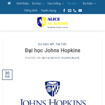
Skip
Giới thiệu
Du học
Học bổng
Tin tức
Sự Kiện
to
Tiếng Anh
Tuyển dụng
content
DU HỌC MỸ
,
TIN TỨC
Đại học Johns Hopkins
POSTED ON
30/10/2019
BY
DUHOCALICE
30
Oct