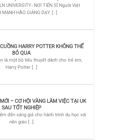
LN UNIVERSITY- NƠI TIẾN SĨ Người Việt
MẠNH HÀO GIẢNG DẠY. [...]
N CUỒNG HARRY POTTER KHÔNG THỂ
BỎ QUA
n là một bộ tiểu thuyết dành cho trẻ em,
Harry Potter [...]
MỚI – CƠ HỘI VÀNG LÀM VIỆC TẠI UK
SAU TỐT NGHIỆP
ểm đến sáng giá cho hành trình du học với
nền giáo [...]