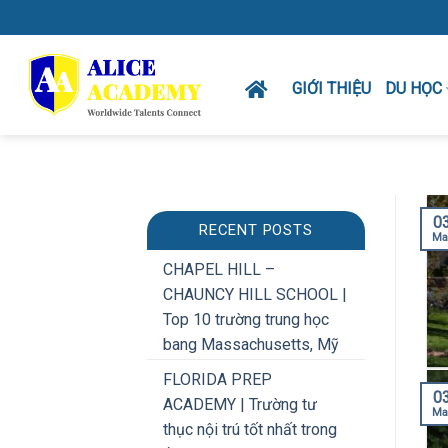
Skip
to
content
GIỚI THIỆU
DU HỌC
0
RECENT POSTS
Ma
CHAPEL HILL –
CHAUNCY HILL SCHOOL |
Top 10 trường trung học
bang Massachusetts, Mỹ
FLORIDA PREP
0
ACADEMY | Trường tư
Ma
thục nội trú tốt nhất trong