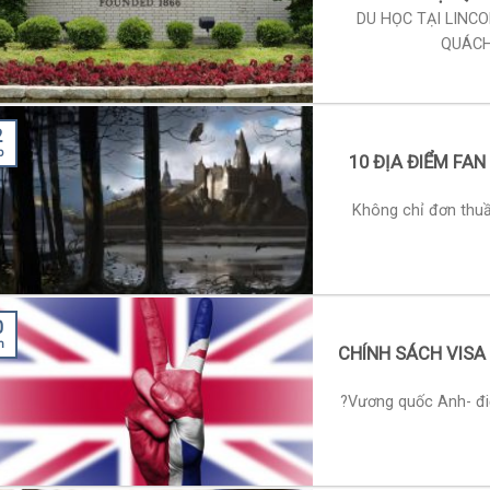
DU HỌC TẠI LINCO
QUÁCH 
2
b
10 ĐỊA ĐIỂM FA
Không chỉ đơn thuầ
0
n
CHÍNH SÁCH VISA 
?Vương quốc Anh- đi