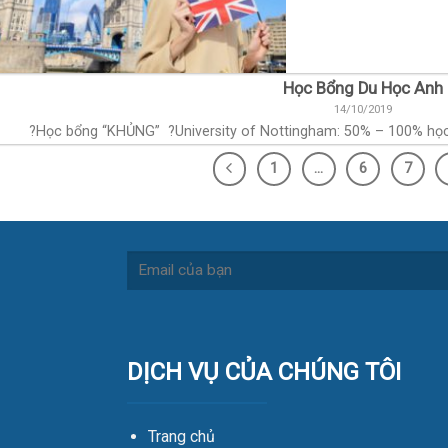
Học Bổng Du Học Anh
14/10/2019
?Học bổng “KHỦNG” ?University of Nottingham: 50% – 100% học phí
1
…
6
7
DỊCH VỤ CỦA CHÚNG TÔI
Trang chủ