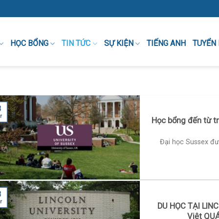
HỌC BỔNG
TIN TỨC
SỰ KIỆN
TIẾNG ANH
TUYỂN
3
r
Học bổng đến từ tr
Đại học Sussex đư
3
r
DU HỌC TẠI LINC
Việt QU