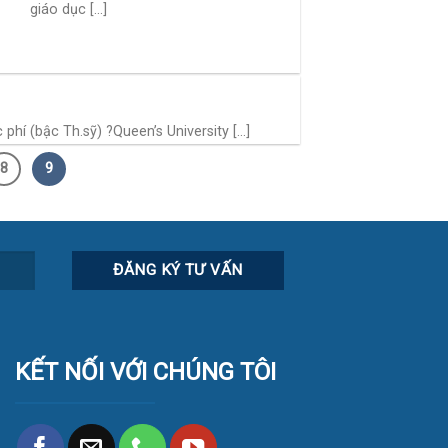
giáo dục [...]
 (bậc Th.sỹ) ?Queen’s University [...]
8
9
KẾT NỐI VỚI CHÚNG TÔI