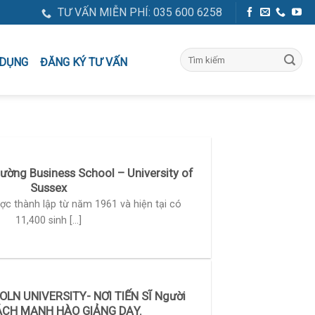
TƯ VẤN MIỄN PHÍ: 035 600 6258
ĐĂNG KÝ TƯ VẤN
 DỤNG
ường Business School – University of
Sussex
ợc thành lập từ năm 1961 và hiện tại có
11,400 sinh [...]
OLN UNIVERSITY- NƠI TIẾN SĨ Người
ÁCH MẠNH HÀO GIẢNG DẠY.