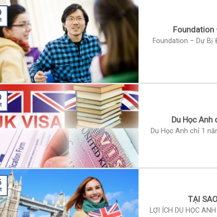
9
t
Foundation 
Foundation – Dự Bị 
9
t
Du Học Anh c
Du Học Anh chỉ 1 năm
5
t
TẠI SA
LỢI ÍCH DU HỌC ANH