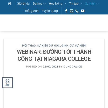
Skip
Giới thiệu
Du học
Học bổng
Tin tức
Sự Kiện
to
Tiếng Anh
Tuyển dụng
content
HỘI THẢO, SỰ KIỆN DU HỌC, ĐỊNH CƯ
,
SỰ KIỆN
WEBINAR: ĐƯỜNG TỚI THÀNH
CÔNG TẠI NIAGARA COLLEGE
POSTED ON
22/07/2021
BY
DUHOCALICE
22
Jul