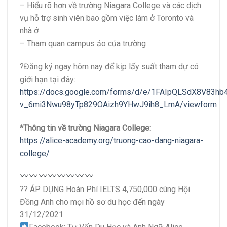
– Hiểu rõ hơn về trường Niagara College và các dịch
vụ hỗ trợ sinh viên bao gồm việc làm ở Toronto và
nhà ở
– Tham quan campus ảo của trường
?Đăng ký ngay hôm nay để kịp lấy suất tham dự có
giới hạn tại đây:
https://docs.google.com/forms/d/e/1FAIpQLSdX8V83hb
v_6mi3Nwu98yTp829OAizh9YHwJ9ih8_LmA/viewform
*Thông tin về trường Niagara College:
https://alice-academy.org/truong-cao-dang-niagara-
college/
?? ÁP DỤNG Hoàn Phí IELTS 4,750,000 cùng Hội
Đồng Anh cho mọi hồ sơ du học đến ngày
31/12/2021