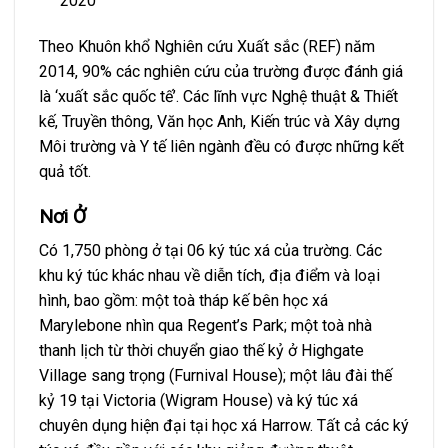
2020
Theo Khuôn khổ Nghiên cứu Xuất sắc (REF) năm
2014, 90% các nghiên cứu của trường được đánh giá
là ‘xuất sắc quốc tế’. Các lĩnh vực Nghệ thuật & Thiết
kế, Truyền thông, Văn học Anh, Kiến trúc và Xây dựng
Môi trường và Y tế liên ngành đều có được những kết
quả tốt.
Nơi Ở
Có 1,750 phòng ở tại 06 ký túc xá của trường. Các
khu ký túc khác nhau về diễn tích, địa điểm và loại
hình, bao gồm: một toà tháp kế bên học xá
Marylebone nhìn qua Regent’s Park; một toà nhà
thanh lịch từ thời chuyển giao thế kỷ ở Highgate
Village sang trọng (Furnival House); một lâu đài thế
kỷ 19 tại Victoria (Wigram House) và ký túc xá
chuyên dụng hiện đại tại học xá Harrow. Tất cả các ký