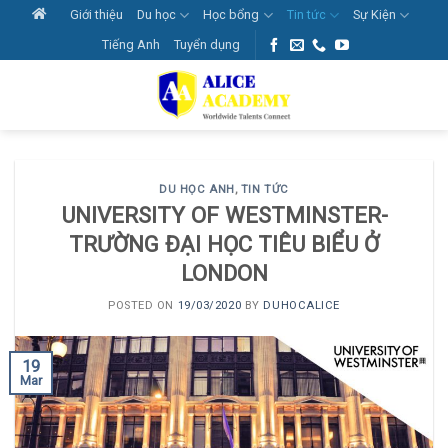
Skip
Giới thiệu
Du học
Học bổng
Tin tức
Sự Kiện
to
Tiếng Anh
Tuyển dụng
content
DU HỌC ANH
,
TIN TỨC
UNIVERSITY OF WESTMINSTER-
TRƯỜNG ĐẠI HỌC TIÊU BIỂU Ở
LONDON
POSTED ON
19/03/2020
BY
DUHOCALICE
19
Mar