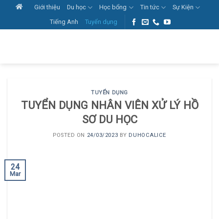
Skip
Giới thiệu
Du học
Học bổng
Tin tức
Sự Kiện
to
Tiếng Anh
Tuyển dụng
content
TUYỂN DỤNG
TUYỂN DỤNG NHÂN VIÊN XỬ LÝ HỒ
SƠ DU HỌC
POSTED ON
24/03/2023
BY
DUHOCALICE
24
Mar