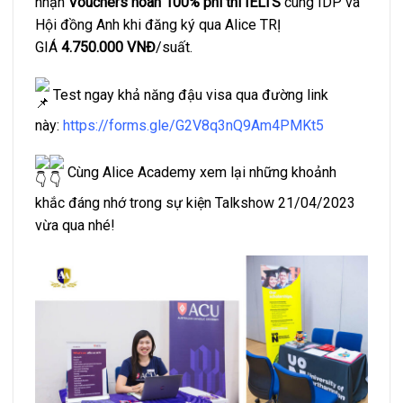
nhận
Vouchers hoàn 100% phí thi IELTS
cùng IDP và
Hội đồng Anh khi đăng ký qua Alice TRỊ
GIÁ
4.750.000 VNĐ
/suất.
Test ngay khả năng đậu visa qua đường link
này:
https://forms.gle/G2V8q3nQ9Am4PMKt5
Cùng Alice Academy xem lại những khoảnh
khắc đáng nhớ trong sự kiện Talkshow 21/04/2023
vừa qua nhé!