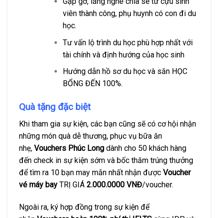
Gặp gỡ, lắng nghe chia sẻ từ cựu sinh
viên thành công, phụ huynh có con đi du
học.
Tư vấn lộ trình du học phù hợp nhất với
tài chính và định hướng của học sinh
Hướng dẫn hồ sơ du học và săn HỌC
BỔNG ĐẾN 100%.
Quà tặng đặc biệt
Khi tham gia sự kiện, các bạn cũng sẽ có cơ hội nhận
những món quà dễ thương, phục vụ bữa ăn
nhẹ,
Vouchers Phúc Long
dành cho 50 khách hàng
đến check in sự kiện sớm và b
ốc thăm trúng thưởng
để tìm ra 10 bạn may mắn nhất nhận được
V
oucher
vé máy bay
TRỊ GIÁ
2.000.0000 VNĐ
/voucher.
Ngoài ra, k
ý hợp đồng trong sự kiện để