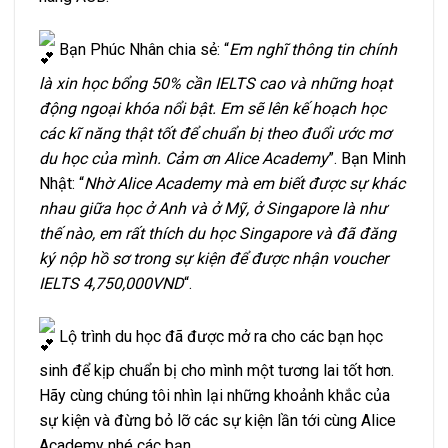
Bạn Phúc Nhân chia sẻ: “
Em nghĩ thông tin chính
là xin học bổng 50% cần IELTS cao và những hoạt
động ngoại khóa nổi bật. Em sẽ lên kế hoạch học
các kĩ năng thật tốt để chuẩn bị theo đuổi ước mơ
du học của mình. Cảm ơn Alice Academy
”. Bạn Minh
Nhật: “
Nhờ Alice Academy mà em biết được sự khác
nhau giữa học ở Anh và ở Mỹ, ở Singapore là như
thế nào, em rất thích du học Singapore và đã đăng
ký nộp hồ sơ trong sự kiện để được nhận voucher
IELTS 4,750,000VND
“.
Lộ trình du học đã được mở ra cho các bạn học
sinh để kịp chuẩn bị cho mình một tương lai tốt hơn.
Hãy cùng chúng tôi nhìn lại những khoảnh khắc của
sự kiện và đừng bỏ lỡ các sự kiện lần tới cùng Alice
Academy nhé các bạn.