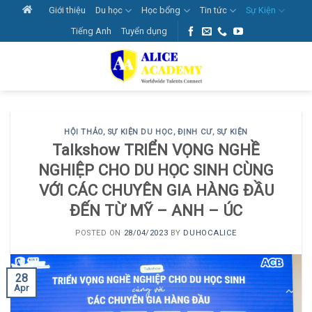
Skip
Giới thiệu
Du học
Học bổng
Tin tức
Sự Kiện
to
Tiếng Anh
Tuyển dụng
content
HỘI THẢO, SỰ KIỆN DU HỌC, ĐỊNH CƯ
,
SỰ KIỆN
Talkshow TRIỂN VỌNG NGHỀ
NGHIỆP CHO DU HỌC SINH CÙNG
VỚI CÁC CHUYÊN GIA HÀNG ĐẦU
ĐẾN TỪ MỸ – ANH – ÚC
POSTED ON
28/04/2023
BY
DUHOCALICE
28
Apr