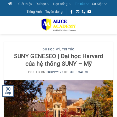
Skip
Giới thiệu
Du học
Học bổng
Tin tức
Sự Kiện
to
Tiếng Anh
Tuyển dụng
content
DU HỌC MỸ
,
TIN TỨC
SUNY GENESEO | Đại học Harvard
của hệ thống SUNY – Mỹ
POSTED ON
30/09/2022
BY
DUHOCALICE
30
Sep