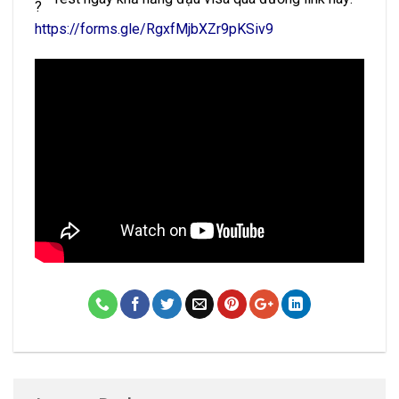
https://forms.gle/RgxfMjbXZr9pKSiv9