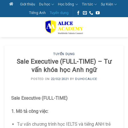
Skip
Giới thiệu
Du học
Học bổng
Tin tức
Sự Kiện
to
Tiếng Anh
Tuyển dụng
content
TUYỂN DỤNG
Sale Executive (FULL-TIME) – Tư
vấn khóa học Anh ngữ
POSTED ON
22/02/2021
BY
DUHOCALICE
Sale Executive (FULL-TIME)
1. Mô tả công việc:
Tư vấn chương trình học IELTS và tiếng ANH trẻ