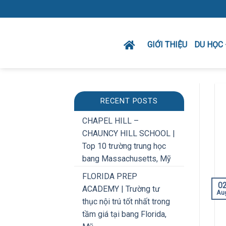
Skip
to
content
GIỚI THIỆU
DU HỌC
RECENT POSTS
CHAPEL HILL –
CHAUNCY HILL SCHOOL |
Top 10 trường trung học
bang Massachusetts, Mỹ
FLORIDA PREP
0
ACADEMY | Trường tư
Au
thục nội trú tốt nhất trong
tầm giá tại bang Florida,