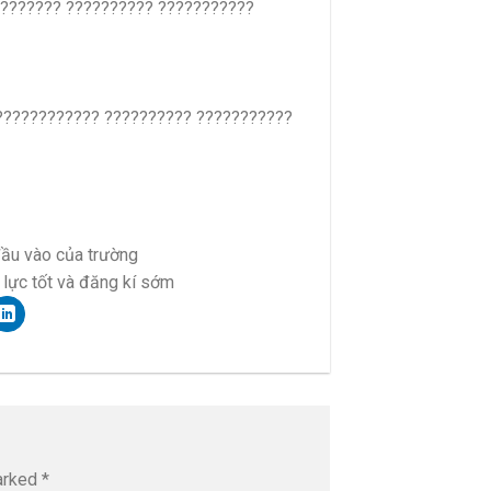
???????? ?????????? ???????????
????????????? ?????????? ???????????
đầu vào của trường
 lực tốt và đăng kí sớm
marked
*