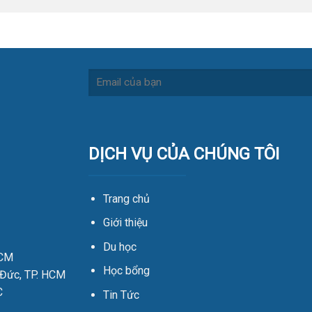
DỊCH VỤ CỦA CHÚNG TÔI
Trang chủ
Giới thiệu
Du học
HCM
Học bổng
 Đức, TP. HCM
C
Tin Tức