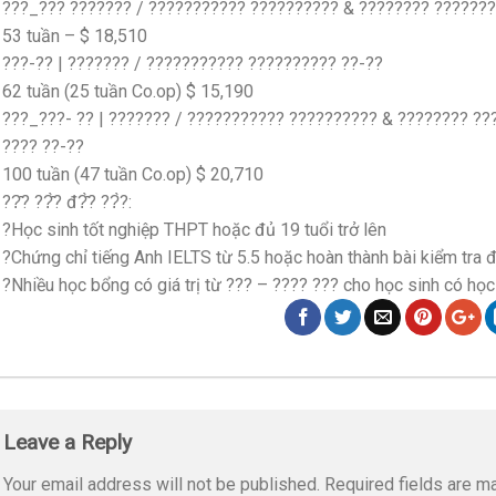
???_??? ??????? / ??????????? ?????????? & ???????? ??????
53 tuần – $ 18,510
???-?? | ??????? / ??????????? ?????????? ??-??
62 tuần (25 tuần Co.op) $ 15,190
???_???- ?? | ??????? / ??????????? ?????????? & ???????? ?
???? ??-??
100 tuần (47 tuần Co.op) $ 20,710
??̂? ??̂̀? đ?̂̀? ??̀?:
?Học sinh tốt nghiệp THPT hoặc đủ 19 tuổi trở lên
?Chứng chỉ tiếng Anh IELTS từ 5.5 hoặc hoàn thành bài kiểm tra 
?Nhiều học bổng có giá trị từ ??? – ???? ??? cho học sinh có học
Leave a Reply
Your email address will not be published.
Required fields are 