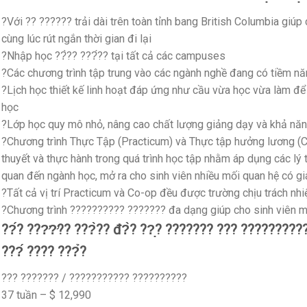
?Với ?? ?????? trải dài trên toàn tỉnh bang British Columbia giúp 
cùng lúc rút ngắn thời gian đi lại
?Nhập học ??̀?? ???́?? tại tất cả các campuses
?Các chương trình tập trung vào các ngành nghề đang có tiềm năng
?Lịch học thiết kế linh hoạt đáp ứng như cầu vừa học vừa làm để
học
?Lớp học quy mô nhỏ, nâng cao chất lượng giảng dạy và khả năng
?Chương trình Thực Tập (Practicum) và Thực tập hưởng lương (Co
thuyết và thực hành trong quá trình học tập nhằm áp dụng các lý t
quan đến ngành học, mở ra cho sinh viên nhiều mối quan hệ có giá 
?Tất cả vị trí Practicum và Co-op đều được trường chịu trách nh
?Chương trình ?????????? ??????? đa dạng giúp cho sinh viên mở
??́? ???̛?̛?? ???̀?? đ?̀? ??̣? ??????? ??? ??????????? ??
???́ ???? ???̉?
??? ??????? / ??????????? ??????????
37 tuần – $ 12,990