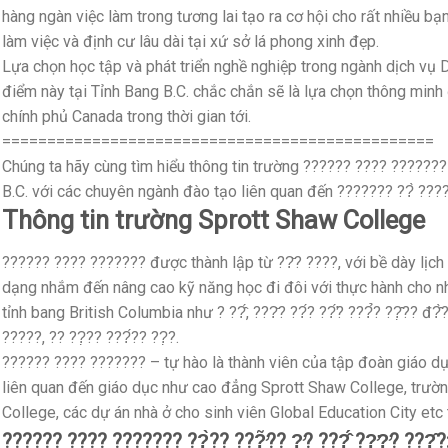
hàng ngàn việc làm trong tương lai tạo ra cơ hội cho rất nhiều bạ
làm việc và định cư lâu dài tại xứ sở lá phong xinh đẹp.
Lựa chọn học tập và phát triển nghề nghiệp trong ngành dịch vụ D
điểm này tại Tỉnh Bang B.C. chắc chắn sẽ là lựa chọn thông minh 
chính phủ Canada trong thời gian tới.
================================================
Chúng ta hãy cùng tìm hiểu thông tin trường ?????? ???? ??????? 
B.C. với các chuyên ngành đào tạo liên quan đến ??????? ??̀ ???
Thông tin trường Sprott Shaw College
?????? ???? ??????? được thành lập từ ??̆? ????, với bề dày lịc
dạng nhắm đến nâng cao kỹ năng học đi đôi với thực hành cho nh
tỉnh bang British Columbia như ? ??̂́, ???̆? ??́? ??̛́? ???̉? ??̣̂?? đ?̂̀?
?????, ?? ??̣?? ???́?? ??̣?.
?????? ???? ??????? – tự hào là thành viên của tập đoàn giáo d
liên quan đến giáo dục như cao đẳng Sprott Shaw College, trườ
College, các dự án nhà ở cho sinh viên Global Education City etc
?????? ???? ??????? ??̀?? ???̛̃?? ?̛? ???̂́ ??̛?̛̣? ???̣̂?