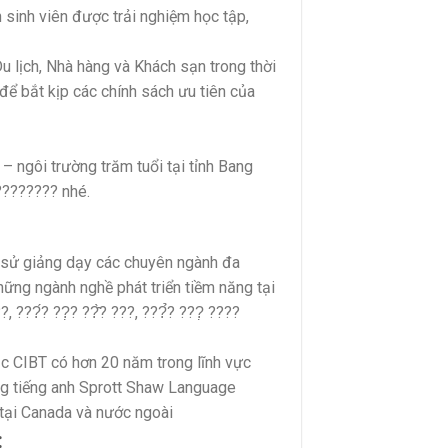
n sinh viên được trải nghiệm học tập,
u lịch, Nhà hàng và Khách sạn trong thời
để bắt kịp các chính sách ưu tiên của
– ngôi trường trăm tuổi tại tỉnh Bang
???????? nhé.
h sử giảng dạy các chuyên ngành đa
ững ngành nghề phát triển tiềm năng tại
?, ???́? ??̣? ??̂̀? ???, ???̉? ???̣ ????
ục CIBT có hơn 20 năm trong lĩnh vực
ng tiếng anh Sprott Shaw Language
 tại Canada và nước ngoài
: