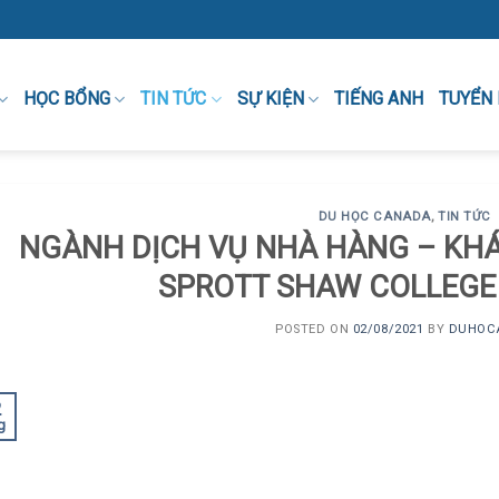
HỌC BỔNG
TIN TỨC
SỰ KIỆN
TIẾNG ANH
TUYỂN
DU HỌC CANADA
,
TIN TỨC
NGÀNH DỊCH VỤ NHÀ HÀNG – KHÁ
SPROTT SHAW COLLEGE
POSTED ON
02/08/2021
BY
DUHOC
2
g