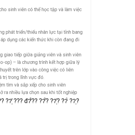
cho sinh viên có thể học tập và làm việc
 phát triển/thiếu nhân lực tại tỉnh bang
 áp dụng các kiến thức khi còn đang đi
 giao tiếp giữa giảng viên và sinh viên
-op) – là chương trình kết hợp giữa lý
huyết trên lớp vào công việc có liên
trị trong lĩnh vực đó.
iệm tìm và sắp xếp cho sinh viên
 ra nhiều lựa chọn sau khi tốt nghiệp
̣̂ ??? đ?̆̉?? ??̂̉? ??̣̂? ??̀ ??̣?