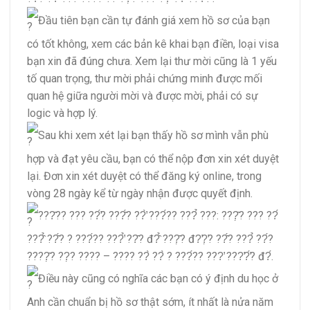
Đầu tiên bạn cần tự đánh giá xem hồ sơ của bạn
có tốt không, xem các bản kê khai bạn điền, loại visa
bạn xin đã đúng chưa. Xem lại thư mời cũng là 1 yếu
tố quan trọng, thư mời phải chứng minh được mối
quan hệ giữa người mời và được mời, phải có sự
logic và hợp lý.
Sau khi xem xét lại bạn thấy hồ sơ mình vẫn phù
hợp và đạt yêu cầu, bạn có thể nộp đơn xin xét duyệt
lại. Đơn xin xét duyệt có thể đăng ký online, trong
vòng 28 ngày kể từ ngày nhận được quyết định.
???̂?? ??? ??̛́? ???̂́? ??̛̀ ???́?? ???̉ ???: ???̣̂? ??? ??́
???̂̉ ??̂́? ? ???́?? ???̛̉ ??̂? đ?̂̉ ???̣̂? đ?̛?̛̣? ??̂́? ???̉ ??́?
????̣̂? ??̣? ???? – ???? ??̀ ??̀ ? ???́?? ???̛ ???̛?̛́? đ?́.
Điều này cũng có nghĩa các bạn có ý định du học ở
Anh cần chuẩn bị hồ sơ thật sớm, ít nhất là nửa năm