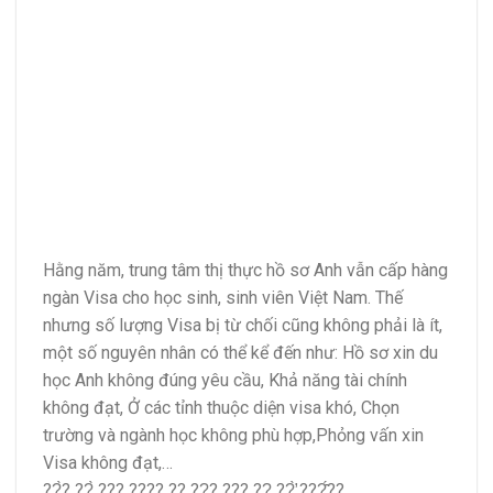
Hằng năm, trung tâm thị thực hồ sơ Anh vẫn cấp hàng
ngàn Visa cho học sinh, sinh viên Việt Nam. Thế
nhưng số lượng Visa bị từ chối cũng không phải là ít,
một số nguyên nhân có thể kể đến như: Hồ sơ xin du
học Anh không đúng yêu cầu, Khả năng tài chính
không đạt, Ở các tỉnh thuộc diện visa khó, Chọn
trường và ngành học không phù hợp,Phỏng vấn xin
Visa không đạt,…
??̀? ??̀ ??? ???? ?? ??̣? ??? ??̣ ??̛̀ ???̂́??