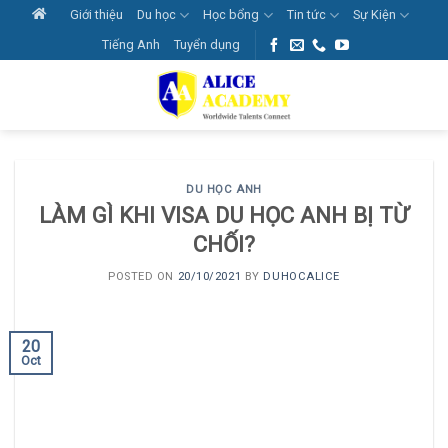
Skip
Giới thiệu
Du học
Học bổng
Tin tức
Sự Kiện
to
Tiếng Anh
Tuyển dụng
content
DU HỌC ANH
LÀM GÌ KHI VISA DU HỌC ANH BỊ TỪ
CHỐI?
POSTED ON
20/10/2021
BY
DUHOCALICE
20
Oct