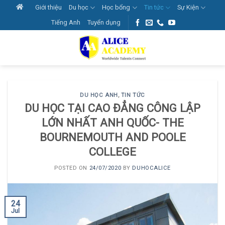
Skip
Giới thiệu
Du học
Học bổng
Tin tức
Sự Kiện
to
Tiếng Anh
Tuyển dụng
content
DU HỌC ANH
,
TIN TỨC
DU HỌC TẠI CAO ĐẲNG CÔNG LẬP
LỚN NHẤT ANH QUỐC- THE
BOURNEMOUTH AND POOLE
COLLEGE
POSTED ON
24/07/2020
BY
DUHOCALICE
24
Jul