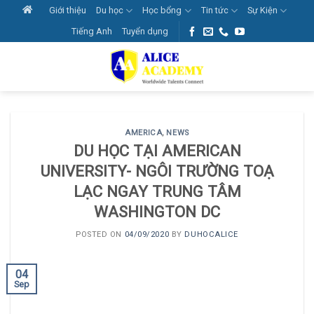
Skip
Giới thiệu
Du học
Học bổng
Tin tức
Sự Kiện
to
Tiếng Anh
Tuyển dụng
content
AMERICA
,
NEWS
DU HỌC TẠI AMERICAN
UNIVERSITY- NGÔI TRƯỜNG TOẠ
LẠC NGAY TRUNG TÂM
WASHINGTON DC
POSTED ON
04/09/2020
BY
DUHOCALICE
04
Sep