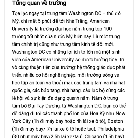
Tổng quan về trường
Tọa lạc ngay tại trung tâm Washington DC – thủ đô
Mỹ, chỉ mất 5 phút để tới Nhà Trắng, American
University là trường đại học nằm trong top 100
trường tốt nhất của nước Mỹ hiện nay. Là một trung
tâm chính trị cũng như trung tâm kinh tế đổi mới,
Washington DC có những lợi ích to lớn mà một sinh
viên của American University sẽ được hưởng từ vị trí
vô cùng thuận tiện của trường: hệ thống giáo dục phát
triển, nhiều cơ hội nghề nghiệp, môi trường sống và
học tập an toàn và thoải mái, các trung tâm và nhà hát
quốc gia, các bảo tàng, nhà hàng, câu lạc bộ cùng các
lễ hội và sự kiện đa dạng quanh năm. Nằm ở trung
tâm bờ Đại Tây Dương, từ Washington D.C, bạn có thể
dễ dàng đi tới các thành phố lớn của Hoa Kỳ như New
York City (1h đi máy bay hoặc 4h lái xe ô tô), Boston
(1h đi máy bay/ 7h lái xe ô tô hoặc tàu), Philadelphia
(30 phút máy bay/2.5h lái xe/tàu), Chicago (1.5h bay),