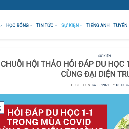
HỌC BỔNG
TIN TỨC
SỰ KIỆN
TIẾNG ANH
TUYỂN
SỰ KIỆN
CHUỖI HỘI THẢO HỎI ĐÁP DU HỌC 
CÙNG ĐẠI DIỆN T
POSTED ON
14/09/2021
BY
DUHOC
4
p