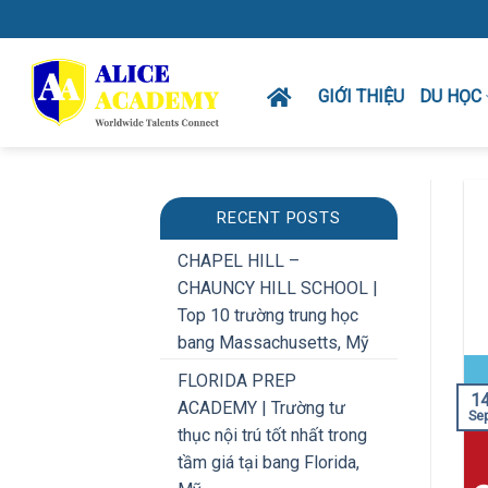
Skip
to
content
GIỚI THIỆU
DU HỌC
RECENT POSTS
CHAPEL HILL –
CHAUNCY HILL SCHOOL |
Top 10 trường trung học
bang Massachusetts, Mỹ
FLORIDA PREP
1
ACADEMY | Trường tư
Se
thục nội trú tốt nhất trong
tầm giá tại bang Florida,