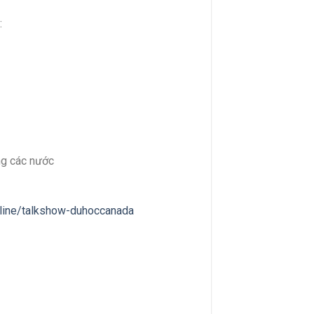
:
ng các nước
nline/talkshow-duhoccanada