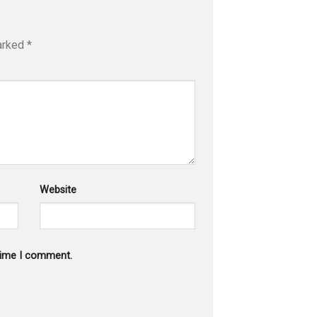
marked
*
Website
 time I comment.