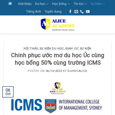
Skip
Giới thiệu
Du học
Học bổng
Tin tức
Sự Kiện
to
Tiếng Anh
Tuyển dụng
content
HỘI THẢO, SỰ KIỆN DU HỌC, ĐỊNH CƯ
,
SỰ KIỆN
Chinh phục ước mơ du học Úc cùng
học bổng 50% cùng trường ICMS
POSTED ON
06/10/2022
BY
DUHOCALICE
06
Oct