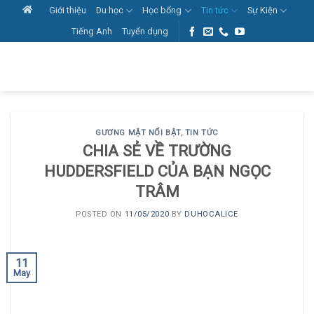
Skip
Giới thiệu
Du học
Học bổng
Tin tức
Sự Kiện
to
Tiếng Anh
Tuyển dụng
content
GƯƠNG MẶT NỔI BẬT
,
TIN TỨC
CHIA SẺ VỀ TRƯỜNG
HUDDERSFIELD CỦA BẠN NGỌC
TRÂM
POSTED ON
11/05/2020
BY
DUHOCALICE
11
May