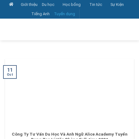
Skip
Giới thiệu
Du học
Học bổng
Tin tức
Sự Kiện
to
Tiếng Anh
Tuyển dụng
content
11
Oct
Công Ty Tư Vấn Du Học Và Anh Ngữ Alice Academy