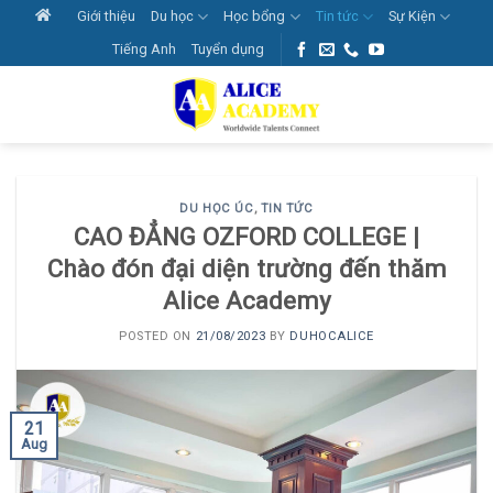
Skip
Giới thiệu
Du học
Học bổng
Tin tức
Sự Kiện
to
Tiếng Anh
Tuyển dụng
content
DU HỌC ÚC
,
TIN TỨC
CAO ĐẲNG OZFORD COLLEGE |
Chào đón đại diện trường đến thăm
Alice Academy
POSTED ON
21/08/2023
BY
DUHOCALICE
21
Aug