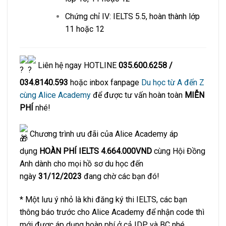
Chứng chỉ IV: IELTS 5.5, hoàn thành lớp
11 hoặc 12
Liên hệ ngay HOTLINE
035.600.6258 /
034.8140.593
hoặc inbox fanpage
Du học từ A đến Z
cùng Alice Academy
để được tư vấn hoàn toàn
MIỄN
PHÍ
nhé!
Chương trình ưu đãi của Alice Academy áp
dụng
HOÀN PHÍ IELTS 4.664.000VND
cùng Hội Đồng
Anh dành cho mọi hồ sơ du học đến
ngày
31/12/2023
đang chờ các bạn đó!
* Một lưu ý nhỏ là khi đăng ký thi IELTS, các bạn
thông báo trước cho Alice Academy để nhận code thì
mới được áp dụng hoàn phí ở cả IDP và BC nhé.