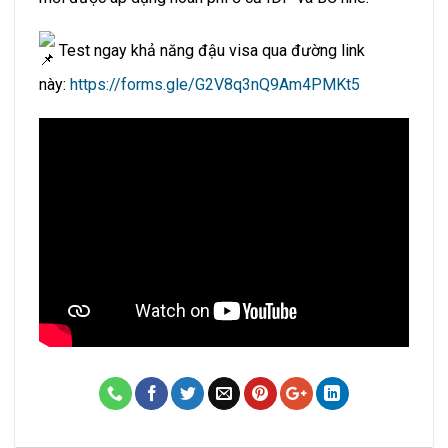
Test ngay khả năng đậu visa qua đường link
này:
https://forms.gle/G2V8q3nQ9Am4PMKt5