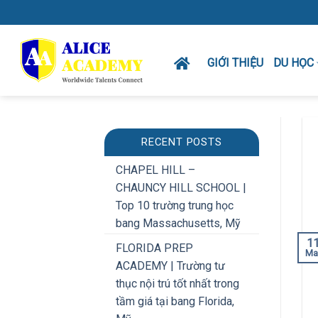
Skip
to
content
GIỚI THIỆU
DU HỌC
RECENT POSTS
CHAPEL HILL –
CHAUNCY HILL SCHOOL |
Top 10 trường trung học
bang Massachusetts, Mỹ
1
FLORIDA PREP
Ma
ACADEMY | Trường tư
thục nội trú tốt nhất trong
tầm giá tại bang Florida,