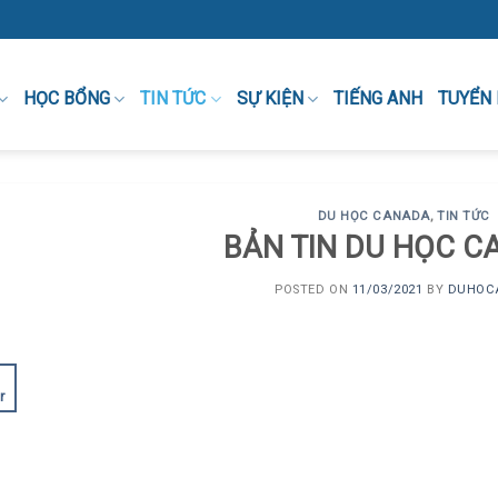
HỌC BỔNG
TIN TỨC
SỰ KIỆN
TIẾNG ANH
TUYỂN
DU HỌC CANADA
,
TIN TỨC
BẢN TIN DU HỌC 
POSTED ON
11/03/2021
BY
DUHOC
1
r