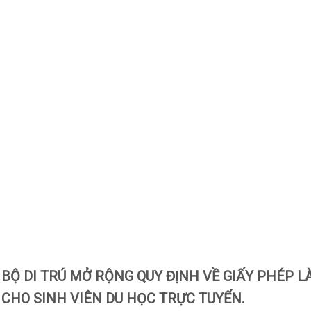
BỘ DI TRÚ MỞ RỘNG QUY ĐỊNH VỀ GIẤY PHÉP L
CHO SINH VIÊN DU HỌC TRỰC TUYẾN.