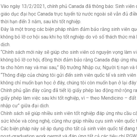
Vào ngày 13/2/2021, chính phủ Canada đã thông báo: Sinh viên q
giáo dục đại học Canada trực tuyến từ nước ngoài sẽ vẫn đủ điề
thời hạn đến 3 năm, sau khi tốt nghiệp.
Đây là một trong các biện pháp nhằm đảm bảo rằng sinh viên quố
không bỏ lỡ cơ hội sau khi họ tốt nghiệp do vô số thách thức mà
dịch.
“Chính sách mới này sẽ giúp cho sinh viên có nguyện vọng làm vi
không bỏ lỡ cơ hội, đồng thời đảm bảo rằng Canada đáp ứng nhu 
ta cho hôm nay và mai sau,” Bộ trưởng Nhập cư, Người tị nạn và
“Thông điệp của chúng tôi gửi đến sinh viên quốc tế và sinh viên 
không chỉ muốn bạn học ở đây, chúng tôi còn muốn bạn ở lại đây”
Chính phủ gần đây cũng đã tiết lộ giấy phép lao động mở rộng r
giấy phép làm việc sau khi tốt nghiệp, vì – theo Mendicino – đất 
nhập cư” giữa đại dịch.
Chính sách sẽ giúp nhiều sinh viên tốt nghiệp đáp ứng nhu cầu c
sức khỏe và công nghệ, cũng như giúp nhiều cựu sinh viên quốc 
️Các biện pháp này sẽ áp dụng cho tất cả sinh viên quốc tế đang 
post-graduation work permit và đáp ứng tất cả các tiêu chí PGW