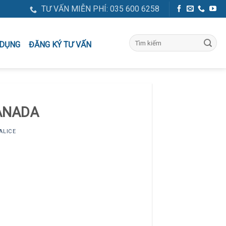
TƯ VẤN MIỄN PHÍ: 035 600 6258
ĐĂNG KÝ TƯ VẤN
 DỤNG
CANADA
ALICE