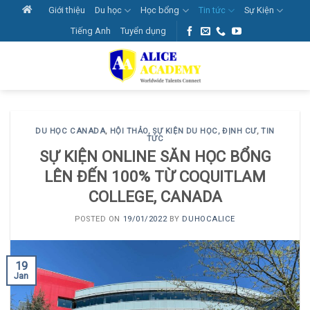
Skip
Giới thiệu
Du học
Học bổng
Tin tức
Sự Kiện
to
Tiếng Anh
Tuyển dụng
content
DU HỌC CANADA
,
HỘI THẢO, SỰ KIỆN DU HỌC, ĐỊNH CƯ
,
TIN
TỨC
SỰ KIỆN ONLINE SĂN HỌC BỔNG
LÊN ĐẾN 100% TỪ COQUITLAM
COLLEGE, CANADA
POSTED ON
19/01/2022
BY
DUHOCALICE
19
Jan