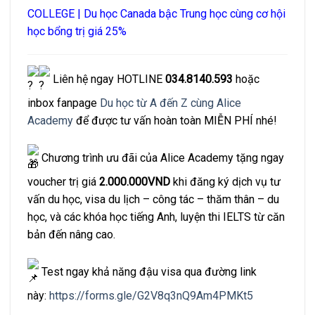
COLLEGE | Du học Canada bậc Trung học cùng cơ hội
học bổng trị giá 25%
Liên hệ ngay HOTLINE
034.8140.593
hoặc
inbox fanpage
Du học từ A đến Z cùng Alice
Academy
để được tư vấn hoàn toàn MIỄN PHÍ nhé!
Chương trình ưu đãi của Alice Academy tặng ngay
voucher trị giá
2.000.000VND
khi đăng ký dịch vụ tư
vấn du học, visa du lịch – công tác – thăm thân – du
học, và các khóa học tiếng Anh, luyện thi IELTS từ căn
bản đến nâng cao.
Test ngay khả năng đậu visa qua đường link
này:
https://forms.gle/G2V8q3nQ9Am4PMKt5