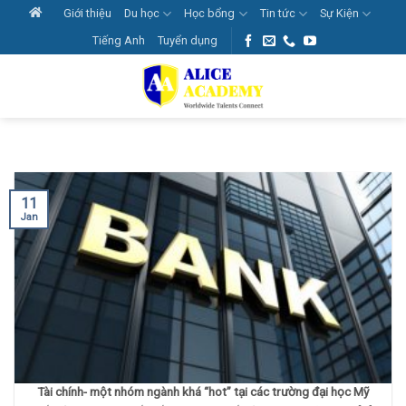
Skip
Giới thiệu
Du học
Học bổng
Tin tức
Sự Kiện
to
Tiếng Anh
Tuyển dụng
content
11
Jan
Tài chính- một nhóm ngành khá “hot” tại các trường đại học Mỹ