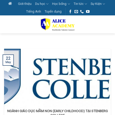
Skip
Giới thiệu
Du học
Học bổng
Tin tức
Sự Kiện
to
Tiếng Anh
Tuyển dụng
content
22
May
NGÀNH GIÁO DỤC MẦM NON (EARLY CHILDHOOD) TẠI STENBERG